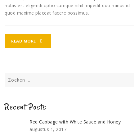
nobis est eligendi optio cumque nihil impedit quo minus id
quod maxime placeat facere possimus.
HABITANT
READ MORE
LIGULA
MAGNA
DIPORTA
Zoeken
naar:
Recent Posts
Red Cabbage with White Sauce and Honey
augustus 1, 2017