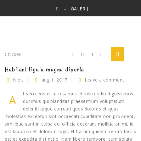
→
GALERIJ
Chicken
Habitant ligula magna diporta
Niels
aug 1, 2017
Leave a comment
t vero eos et accusamus et iusto odio dignissimos
A
ducimus qui blanditiis praesentium voluptatum
deleniti atque corrupti quos dolores et quas
molestias excepturi sint occaecati cupiditate non provident,
similique sunt in culpa qui officia deserunt mollitia animi, id
est laborum et dolorum fuga. Et harum quidem rerum facilis
est et expedita distinctio. Nam libero tempore, cum soluta